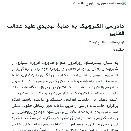
دادرسی الکترونیک به مثابۀ تهدیدی علیه عدالت
قضایی
نوع مقاله : مقاله پژوهشی
چکیده
به دنبال پیشرفتهای روزافزون علم و فناوری، امروزه بسیاری از
شهروندان بخش زیادی از فعالیتهای روزمرۀ خود را با بهره گیری از
فناوری های نوین ارتباطاتی انجام میدهند. بهره گیری ازا ین فناوری ها به
عرصۀ قضا نیز راه یافته و باعث شکل گیری مفهوم جدیدی با عنوان
«دادرسی الکترونیک » شد ه است. اکنون در برخی از دادگاه ها، جلسات
دادرسی به شیوۀ الکترونیکی برگزار می شود و پیش بینی میشود در
آینده تعداد این جلسات افزایش چشمگیری داشته باشد. اینکه
برگزاری جلسات دادرسی از طریق سامانه های ارتباطی چگونه ممکن
است به تهدیدی علیه عدالت قضایی تبدیل شود، موضوع پژوهش پیش
رو را تشکیل می دهد. در این پژوهش، نگارندگان تلاش میکنند با شیوه
ای توصیفی تحلیلی و با جمع آوری داده ها به روش کتابخانه ای،به ا ین
سؤال اساسی پاسخ دهند.الکترونیکی شدن جلسۀ دادرسی، به رغم